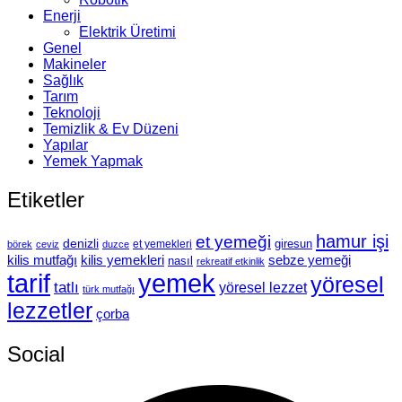
Enerji
Elektrik Üretimi
Genel
Makineler
Sağlık
Tarım
Teknoloji
Temizlik & Ev Düzeni
Yapılar
Yemek Yapmak
Etiketler
hamur işi
et yemeği
denizli
giresun
et yemekleri
börek
ceviz
duzce
kilis mutfağı
kilis yemekleri
sebze yemeği
nasıl
rekreatif etkinlik
tarif
yemek
yöresel
tatlı
yöresel lezzet
türk mutfağı
lezzetler
çorba
Social