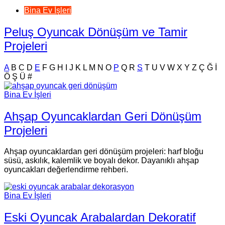
Bina Ev İşleri
Peluş Oyuncak Dönüşüm ve Tamir
Projeleri
A
B
C
D
E
F
G
H
I
J
K
L
M
N
O
P
Q
R
S
T
U
V
W
X
Y
Z
Ç
Ğ
İ
Ö
Ş
Ü
#
Bina Ev İşleri
Ahşap Oyuncaklardan Geri Dönüşüm
Projeleri
Ahşap oyuncaklardan geri dönüşüm projeleri: harf bloğu
süsü, askılık, kalemlik ve boyalı dekor. Dayanıklı ahşap
oyuncakları değerlendirme rehberi.
Bina Ev İşleri
Eski Oyuncak Arabalardan Dekoratif