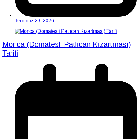
Temmuz 23, 2026
Monca (Domatesli Patlıcan Kızartması)
Tarifi