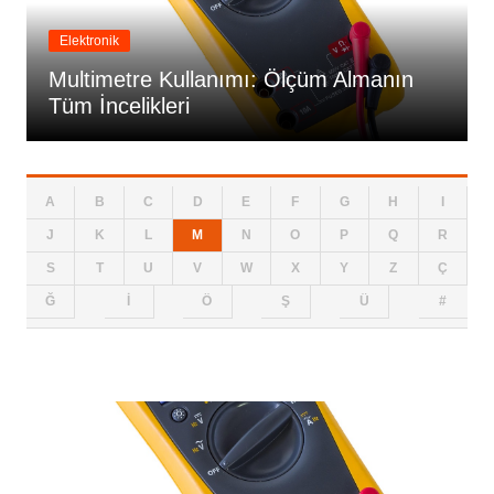
Elektronik
Multimetre Kullanımı: Ölçüm Almanın
Tüm İncelikleri
A
B
C
D
E
F
G
H
I
J
K
L
M
N
O
P
Q
R
S
T
U
V
W
X
Y
Z
Ç
Ğ
İ
Ö
Ş
Ü
#