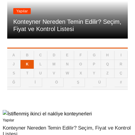
Yapılar
Konteyner Nereden Temin Edilir? Seçim,
Fiyat ve Kontrol Listesi
A
B
C
D
E
F
G
H
I
J
K
L
M
N
O
P
Q
R
S
T
U
V
W
X
Y
Z
Ç
Ğ
İ
Ö
Ş
Ü
#
Yapılar
Konteyner Nereden Temin Edilir? Seçim, Fiyat ve Kontrol
Listesi