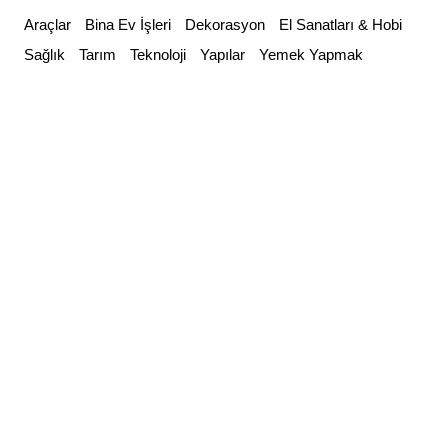
Skip
Araçlar
Bina Ev İşleri
Dekorasyon
El Sanatları & Hobi
to
Sağlık
Tarım
Teknoloji
Yapılar
Yemek Yapmak
content