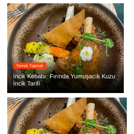
Yemek Yapmak
İncik Kebabı: Fırında Yumuşacık Kuzu
İ
İncik Tarifi
İ