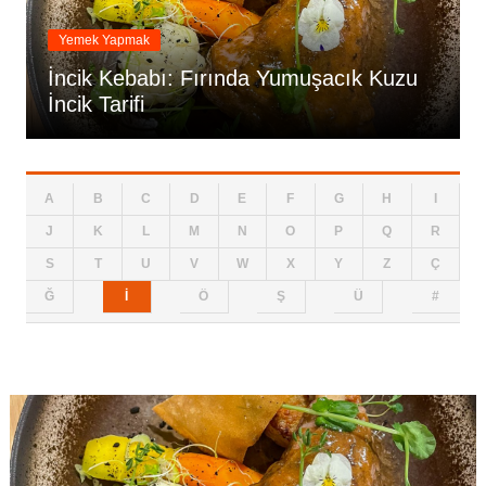
Yemek Yapmak
İncik Kebabı: Fırında Yumuşacık Kuzu
İncik Tarifi
A
B
C
D
E
F
G
H
I
J
K
L
M
N
O
P
Q
R
S
T
U
V
W
X
Y
Z
Ç
Ğ
İ
Ö
Ş
Ü
#