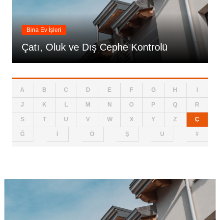
Bina Ev İşleri
Çatı, Oluk ve Dış Cephe Kontrolü
A
B
C
D
E
F
G
H
I
J
K
L
M
N
O
P
Q
R
S
T
U
V
W
X
Y
Z
Ç
Ğ
İ
Ö
Ş
Ü
#