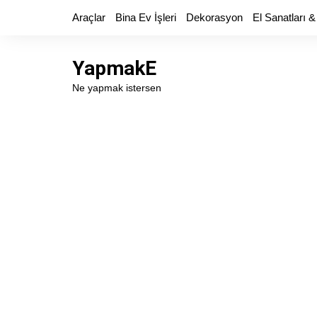
Skip
Araçlar
Bina Ev İşleri
Dekorasyon
El Sanatları &
to
content
YapmakE
Ne yapmak istersen