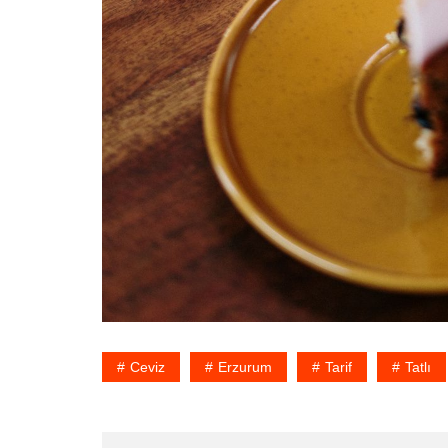
Ceviz
Erzurum
Tarif
Tatlı