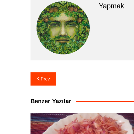
Yapmak
Yazı
Prev
gezinmesi
Benzer Yazılar