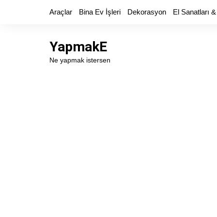
Skip
Araçlar
Bina Ev İşleri
Dekorasyon
El Sanatları &
to
content
YapmakE
Ne yapmak istersen