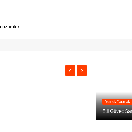
ı
 çözümler.
Yemek Yapmak
Etli Güveç Sar