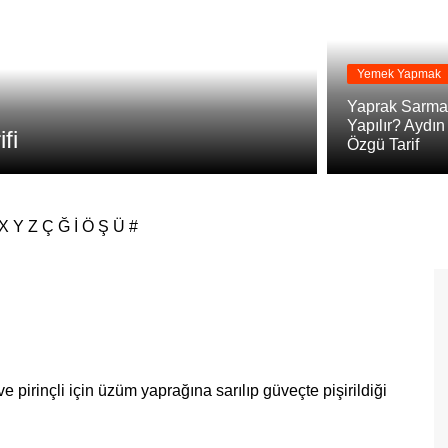
Yemek Yapmak
Yemek Yapmak
Yaprak Sarmas
Yapılır? Aydın
fi
Yaprak Sar
Özgü Tarif
X
Y
Z
Ç
Ğ
İ
Ö
Ş
Ü
#
irinçli için üzüm yaprağına sarılıp güveçte pişirildiği