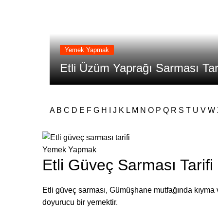
Yemek Yapmak
Etli Üzüm Yaprağı Sarması Tari
A
B
C
D
E
F
G
H
I
J
K
L
M
N
O
P
Q
R
S
T
U
V
W
Yemek Yapmak
Etli Güveç Sarması Tarifi
Etli güveç sarması, Gümüşhane mutfağında kıyma ve p
doyurucu bir yemektir.