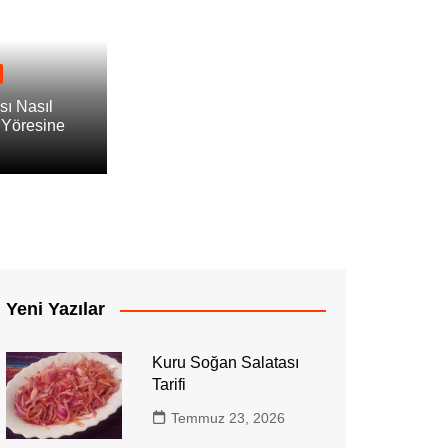
ı Nasıl
 Yöresine
ması Nasıl Yapılır? Aydın Yöresine Özgü T
Yeni Yazılar
Kuru Soğan Salatası
Tarifi
Temmuz 23, 2026