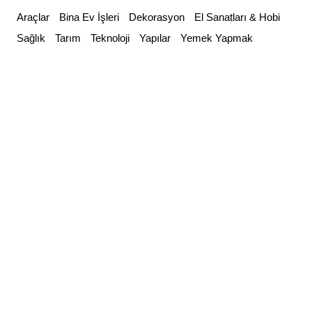
Skip
Araçlar
Bina Ev İşleri
Dekorasyon
El Sanatları & Hobi
to
Sağlık
Tarım
Teknoloji
Yapılar
Yemek Yapmak
content