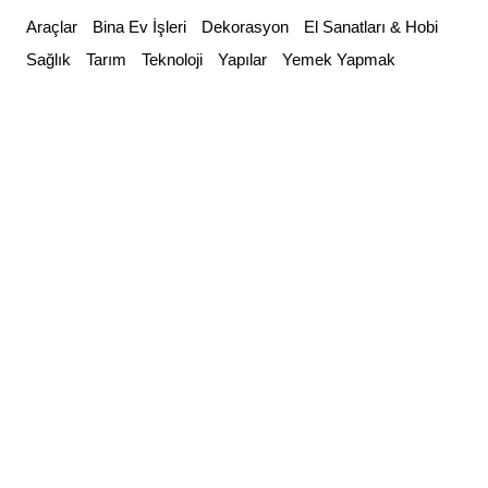
Skip
Araçlar
Bina Ev İşleri
Dekorasyon
El Sanatları & Hobi
to
Sağlık
Tarım
Teknoloji
Yapılar
Yemek Yapmak
content