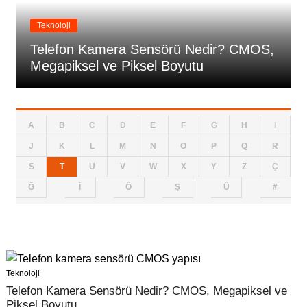
Teknoloji
Telefon Kamera Sensörü Nedir? CMOS,
Megapiksel ve Piksel Boyutu
A
B
C
D
E
F
G
H
I
J
K
L
M
N
O
P
Q
R
S
T
U
V
W
X
Y
Z
Ç
Ğ
İ
Ö
Ş
Ü
#
Teknoloji
Telefon Kamera Sensörü Nedir? CMOS, Megapiksel ve
Piksel Boyutu