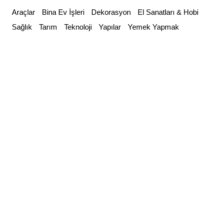
Skip
Araçlar
Bina Ev İşleri
Dekorasyon
El Sanatları & Hobi
to
Sağlık
Tarım
Teknoloji
Yapılar
Yemek Yapmak
content