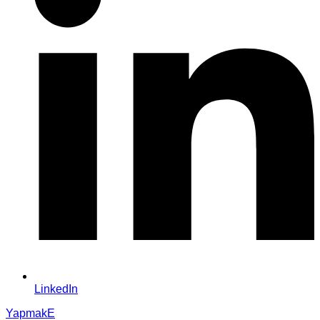
LinkedIn
YapmakE