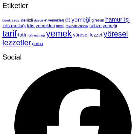
Etiketler
hamur işi
et yemeği
denizli
giresun
et yemekleri
börek
ceviz
duzce
kilis mutfağı
kilis yemekleri
sebze yemeği
nasıl
rekreatif etkinlik
tarif
yemek
yöresel
tatlı
yöresel lezzet
türk mutfağı
lezzetler
çorba
Social