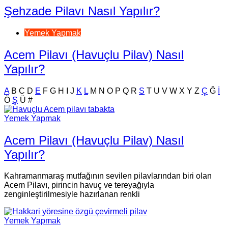
Şehzade Pilavı Nasıl Yapılır?
Yemek Yapmak
Acem Pilavı (Havuçlu Pilav) Nasıl
Yapılır?
A
B
C
D
E
F
G
H
I
J
K
L
M
N
O
P
Q
R
S
T
U
V
W
X
Y
Z
Ç
Ğ
İ
Ö
Ş
Ü
#
Yemek Yapmak
Acem Pilavı (Havuçlu Pilav) Nasıl
Yapılır?
Kahramanmaraş mutfağının sevilen pilavlarından biri olan
Acem Pilavı, pirincin havuç ve tereyağıyla
zenginleştirilmesiyle hazırlanan renkli
Yemek Yapmak