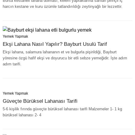
Bursa kestaneli lahana dolması, kelem yapraklarına sarılan pirinçli iç
harcın kestane ve kuru üzümle tatlandırıldığı zeytinyağlı bir lezzettir.
Yemek Yapmak
Ekşi Lahana Nasıl Yapılır? Bayburt Usulü Tarif
Ekşi lahana, salamura lahananın et ve bulgurla pişirildiği, Bayburt
yöresine özgü hafif ekşi ve doyurucu bir etli sebze yemeğidir. İşte adım
adım tarifi.
Yemek Yapmak
Güveçte Bürüksel Lahanası Tarifi
5-6 kişilik fırında güveçte bürüksel lahanası tarifi Malzemeler 1- 1 kg
bürüksel lahanası 2- 4