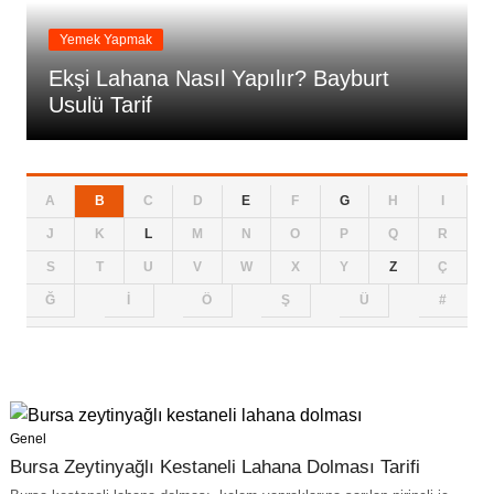
Yemek Yapmak
Ekşi Lahana Nasıl Yapılır? Bayburt
Usulü Tarif
A
B
C
D
E
F
G
H
I
J
K
L
M
N
O
P
Q
R
S
T
U
V
W
X
Y
Z
Ç
Ğ
İ
Ö
Ş
Ü
#
Genel
Bursa Zeytinyağlı Kestaneli Lahana Dolması Tarifi