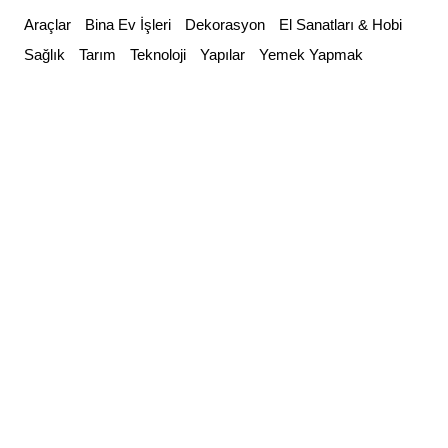
Skip
Araçlar
Bina Ev İşleri
Dekorasyon
El Sanatları & Hobi
to
Sağlık
Tarım
Teknoloji
Yapılar
Yemek Yapmak
content