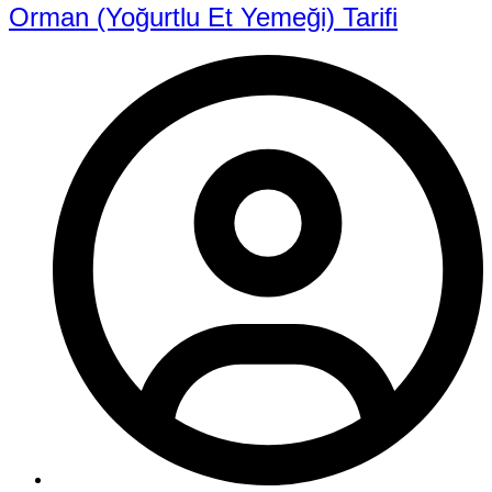
Orman (Yoğurtlu Et Yemeği) Tarifi