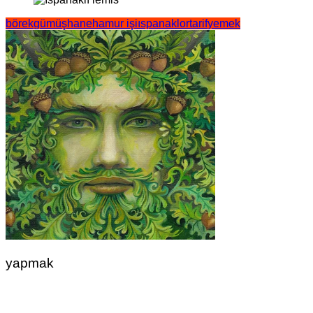
börek
gümüşhane
hamur işi
ıspanak
lor
tarif
yemek
yapmak
Yazı
gezinmesi