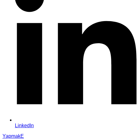
LinkedIn
YapmakE