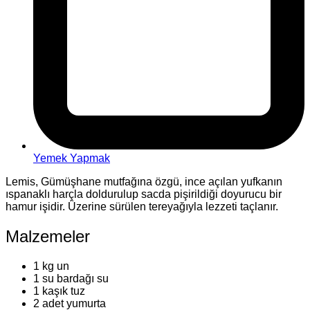
Yemek Yapmak
Lemis, Gümüşhane mutfağına özgü, ince açılan yufkanın
ıspanaklı harçla doldurulup sacda pişirildiği doyurucu bir
hamur işidir. Üzerine sürülen tereyağıyla lezzeti taçlanır.
Malzemeler
1 kg un
1 su bardağı su
1 kaşık tuz
2 adet yumurta